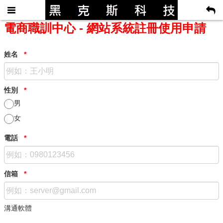
電商職訓中心 - 網站系統註冊使用申請
姓名
*
性別
*
男
女
電話
*
信箱
*
溝通軟體